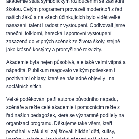
akademie stala symbolickým rozloučením se základní
školou. Celým programem provázeli moderátoři z řad
našich žáků a na všech účinkujících bylo vidět velké
nasazení, talent i radost z vystoupení. Obdivovali jsme
taneční, folklorní, herecká i sportovní vystoupení
zasazená do vtipných scének ze života školy, stejně
jako krásné kostýmy a promyšlené rekvizity.
Akademie byla nejen působivá, ale také velmi vtipná a
nápaditá. Publikum reagovalo velkým potleskem i
pozitivními ohlasy, které se následně objevily i na
sociálních sítích.
Velké poděkování patří autorce původního nápadu,
scénáře a režie celé akademie i pomocnicím režie z
řad našich pedagožek, které se významně podílely na
organizaci programu. Děkujeme také všem, kteří
pomáhali v zákulisí, zajišťovali hlídání dětí, kulisy,