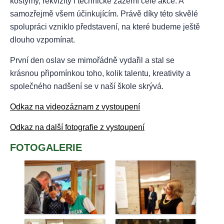
kostýmy, rekvizity i technické zázemí celé akce. A
samozřejmě všem účinkujícím. Právě díky této skvělé
spolupráci vzniklo představení, na které budeme ještě
dlouho vzpomínat.
První den oslav se mimořádně vydařil a stal se
krásnou připomínkou toho, kolik talentu, kreativity a
společného nadšení se v naší škole skrývá.
Odkaz na videozáznam z vystoupení
Odkaz na další fotografie z vystoupení
FOTOGALERIE