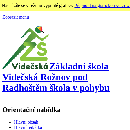
Nacházíte se v režimu vypnuté grafiky.
Přepnout na grafickou verzi w
Zobrazit menu
Základní škola
Videčská
Rožnov pod
Radhoštěm
škola v pohybu
Orientační nabídka
Hlavní obsah
Hlavní nabídka