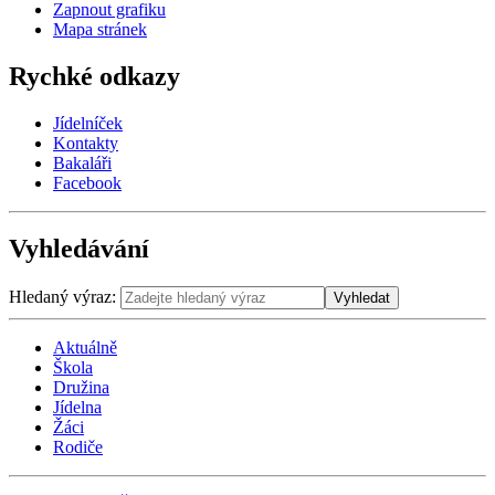
Zapnout grafiku
Mapa stránek
Rychké odkazy
Jídelníček
Kontakty
Bakaláři
Facebook
Vyhledávání
Hledaný výraz:
Vyhledat
Aktuálně
Škola
Družina
Jídelna
Žáci
Rodiče