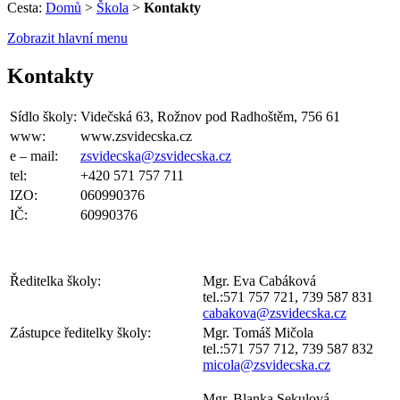
Cesta:
Domů
>
Škola
>
Kontakty
Zobrazit hlavní menu
Kontakty
Sídlo školy:
Videčská 63, Rožnov pod Radhoštěm, 756 61
www:
www.zsvidecska.cz
e – mail:
zsvidecska@zsvidecska.cz
tel:
+420 571 757 711
IZO:
060990376
IČ:
60990376
Ředitelka školy:
Mgr. Eva Cabáková
tel.:571 757 721, 739 587 831
cabakova@zsvidecska.cz
Zástupce ředitelky školy:
Mgr. Tomáš Mičola
tel.:571 757 712, 739 587 832
micola@zsvidecska.cz
Mgr. Blanka Sekulová