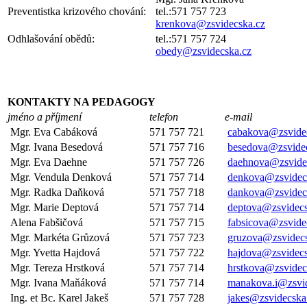
Preventistka krizového chování:
tel.:571 757 723
krenkova@zsvidecska.cz
Odhlašování obědů:
tel.:571 757 724
obedy@zsvidecska.cz
KONTAKTY NA PEDAGOGY
jméno a příjmení
telefon
e-mail
Mgr. Eva Cabáková
571 757 721
cabakova@zsvide
Mgr. Ivana Besedová
571 757 716
besedova@zsvide
Mgr. Eva Daehne
571 757 726
daehnova@zsvide
Mgr. Vendula Denková
571 757 714
denkova@zsvidec
Mgr. Radka Daňková
571 757 718
dankova@zsvidec
Mgr. Marie Deptová
571 757 714
deptova@zsvidecs
Alena Fabšičová
571 757 715
fabsicova@zsvide
Mgr. Markéta Grůzová
571 757 723
gruzova@zsvidecs
Mgr. Yvetta Hajdová
571 757 722
hajdova@zsvidecs
Mgr. Tereza Hrstková
571 757 714
hrstkova@zsvidec
Mgr. Ivana Maňáková
571 757 714
manakova.i@zsvid
Ing. et Bc. Karel Jakeš
571 757 728
jakes@zsvidecska