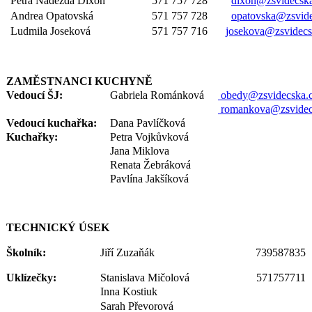
Petra Naděžda Dixon
571 757 728
dixon@zsvidecska
Andrea Opatovská
571 757 728
opatovska@zsvide
Ludmila Joseková
571 757 716
josekova@zsvidecs
ZAMĚSTNANCI KUCHYNĚ
Vedoucí ŠJ:
Gabriela Románková
obedy@zsvidecska.
romankova@zsvidec
Vedoucí kuchařka:
Dana Pavlíčková
Kuchařky:
Petra Vojkůvková
Jana Miklova
Renata Žebráková
Pavlína Jakšíková
TECHNICKÝ ÚSEK
Školník:
Jiří Zuzaňák
739587835
Uklízečky:
Stanislava Mičolová
571757711
Inna Kostiuk
Sarah Převorová