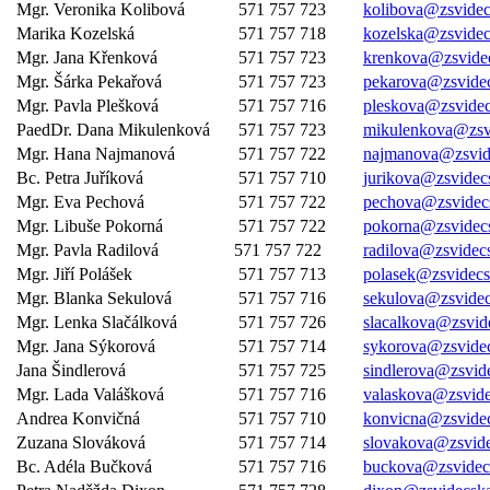
Mgr. Veronika Kolibová
571 757 723
kolibova@zsvidec
Marika Kozelská
571 757 718
kozelska@zsvidec
Mgr. Jana Křenková
571 757 723
krenkova@zsvide
Mgr. Šárka Pekařová
571 757 723
pekarova@zsvidec
Mgr. Pavla Plešková
571 757 716
pleskova@zsvidec
PaedDr. Dana Mikulenková
571 757 723
mikulenkova@zsv
Mgr. Hana Najmanová
571 757 722
najmanova@zsvid
Bc. Petra Juříková
571 757 710
jurikova@zsvidec
Mgr. Eva Pechová
571 757 722
pechova@zsvidec
Mgr. Libuše Pokorná
571 757 722
pokorna@zsvidec
Mgr. Pavla Radilová
571 757 722
radilova@zsvidec
Mgr. Jiří Polášek
571 757 713
polasek@zsvidecs
Mgr. Blanka Sekulová
571 757 716
sekulova@zsvidec
Mgr. Lenka Slačálková
571 757 726
slacalkova@zsvid
Mgr. Jana Sýkorová
571 757 714
sykorova@zsvidec
Jana Šindlerová
571 757 725
sindlerova@zsvid
Mgr. Lada Valášková
571 757 716
valaskova@zsvide
Andrea Konvičná
571 757 710
konvicna@zsvidec
Zuzana Slováková
571 757 714
slovakova@zsvide
Bc. Adéla Bučková
571 757 716
buckova@zsvidec