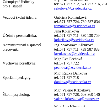
Zástupkyně ředitelky
tel: 571 757 712, 571 757 716, 73
pro 1. stupeň
sekulova@zsvidecska.cz
Vedoucí školní jídelny:
Gabriela Románková
tel.:571 757 724, 739 587 834
romankova@zsvidecska.cz
Jana Kolaříková
Účetní a personalistka:
tel.:571 757 711, 730 138 759
kolarikova@zsvidecska.cz
Administrativní a spisový
Ing. Svatoslava Křenková
pracovník:
tel.:571 757 711, 739 587 833
krenkova.s@zsvidecska.cz
Mgr. Eva Pechová
Výchovná poradkyně:
tel.:571 757 722
pechova@zsvidecska.cz
Mgr. Radka Daňková
Speciální pedagog:
tel: 571 757 718
dankova@zsvidecska.cz
Mgr. Valerie Krkošková
Školní psycholog:
tel: 571 757 728, 603 8
valerie.krkoskova@roznov.cz
Mgr. Jana Křenková