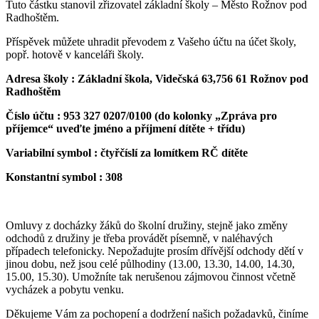
Tuto částku stanovil zřizovatel základní školy – Město Rožnov pod
Radhoštěm.
Příspěvek můžete uhradit převodem z Vašeho účtu na účet školy,
popř. hotově v kanceláři školy.
Adresa školy : Základní škola, Videčská 63,756 61 Rožnov pod
Radhoštěm
Číslo účtu : 953 327 0207/0100 (do kolonky „Zpráva pro
příjemce“ uveďte jméno a příjmení dítěte + třídu)
Variabilní symbol : čtyřčíslí za lomítkem RČ dítěte
Konstantní symbol : 308
Omluvy z docházky žáků do školní družiny, stejně jako změny
odchodů z družiny je třeba provádět písemně, v naléhavých
případech telefonicky. Nepožadujte prosím dřívější odchody dětí v
jinou dobu, než jsou celé půlhodiny (13.00, 13.30, 14.00, 14.30,
15.00, 15.30). Umožníte tak nerušenou zájmovou činnost včetně
vycházek a pobytu venku.
Děkujeme Vám za pochopení a dodržení našich požadavků, činíme