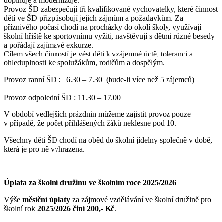
doplňuje a modernizuje.
Provoz ŠD zabezpečují tři kvalifikované vychovatelky, které činnost
dětí ve ŠD přizpůsobují jejich zájmům a požadavkům. Za
příznivého počasí chodí na procházky do okolí školy, využívají
školní hřiště ke sportovnímu vyžití, navštěvují s dětmi různé besedy
a pořádají zajímavé exkurze.
Cílem všech činností je vést děti k vzájemné úctě, toleranci a
ohleduplnosti ke spolužákům, rodičům a dospělým.
Provoz ranní ŠD : 6.30 – 7.30 (bude-li více než 5 zájemců)
Provoz odpolední ŠD : 11.30 – 17.00
V období vedlejších prázdnin můžeme zajistit provoz pouze
v případě, že počet přihlášených žáků neklesne pod 10.
Všechny děti ŠD chodí na oběd do školní jídelny společně v době,
která je pro ně vyhrazena.
Úplata za školní družinu ve školním roce 2025/2026
Výše
měsíční úplaty
za zájmové vzdělávání ve školní družině pro
školní rok
2025/2026 činí 200,- Kč
.