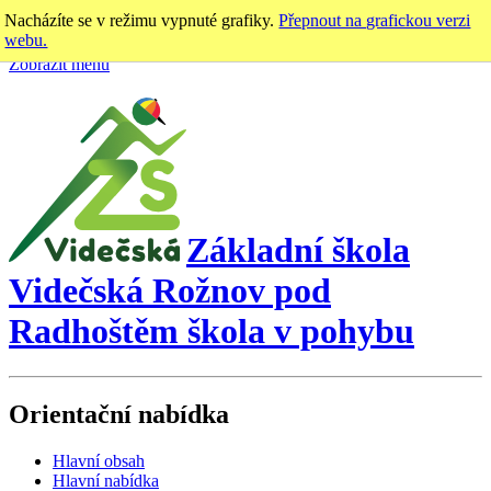
Nacházíte se v režimu vypnuté grafiky.
Přepnout na grafickou verzi
webu.
Zobrazit menu
Základní škola
Videčská
Rožnov pod
Radhoštěm
škola v pohybu
Orientační nabídka
Hlavní obsah
Hlavní nabídka