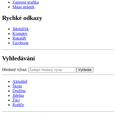
Zapnout grafiku
Mapa stránek
Rychké odkazy
Jídelníček
Kontakty
Bakaláři
Facebook
Vyhledávání
Hledaný výraz:
Vyhledat
Aktuálně
Škola
Družina
Jídelna
Žáci
Rodiče