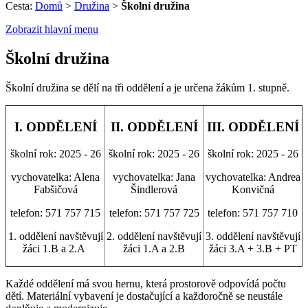
Cesta:
Domů
>
Družina
>
Školní družina
Zobrazit hlavní menu
Školní družina
Školní družina se dělí na tři oddělení a je určena žákům 1. stupně.
I. ODDĚLENÍ
II. ODDĚLENÍ
III. ODDĚLENÍ
školní rok: 2025 - 26
školní rok: 2025 - 26
školní rok: 2025 - 26
vychovatelka: Alena
vychovatelka: Jana
vychovatelka: Andrea
Fabšičová
Šindlerová
Konvičná
telefon: 571 757 715
telefon: 571 757 725
telefon: 571 757 710
1. oddělení navštěvují
2. oddělení navštěvují
3. oddělení navštěvují
žáci 1.B a 2.A
žáci 1.A a 2.B
žáci 3.A + 3.B + PT
Každé oddělení má svou hernu, která prostorově odpovídá počtu
dětí. Materiální vybavení je dostačující a každoročně se neustále